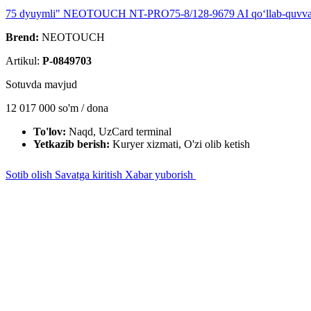
75 dyuymli" NEOTOUCH NT-PRO75-8/128-9679 AI qo‘llab-quvvatlo
Brend:
NEOTOUCH
Artikul:
P-0849703
Sotuvda mavjud
12 017 000
so'm / dona
To'lov:
Naqd, UzCard terminal
Yetkazib berish:
Kuryer xizmati, O'zi olib ketish
Sotib olish
Savatga kiritish
Xabar yuborish