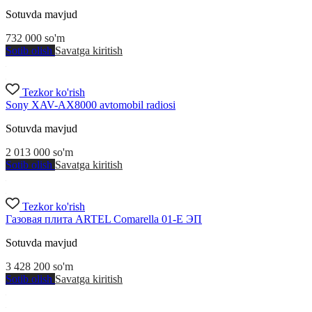
Sotuvda mavjud
732 000
so'm
Sotib olish
Savatga kiritish
Tezkor ko'rish
Sony XAV-AX8000 avtomobil radiosi
Sotuvda mavjud
2 013 000
so'm
Sotib olish
Savatga kiritish
Tezkor ko'rish
Газовая плита ARTEL Comarella 01-E ЭП
Sotuvda mavjud
3 428 200
so'm
Sotib olish
Savatga kiritish