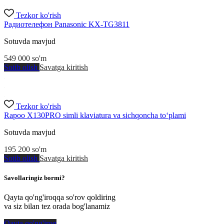
Tezkor ko'rish
Радиотелефон Panasonic KX-TG3811
Sotuvda mavjud
549 000
so'm
Sotib olish
Savatga kiritish
Tezkor ko'rish
Rapoo X130PRO simli klaviatura va sichqoncha to‘plami
Sotuvda mavjud
195 200
so'm
Sotib olish
Savatga kiritish
Savollaringiz bormi?
Qayta qo'ng'iroqqa so'rov qoldiring
va siz bilan tez orada bog'lanamiz
Qayta qo'ng'iroq