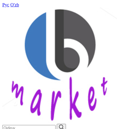
Рус
O'zb