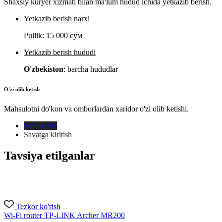
Shaxsiy kuryer xizmati bilan ma'lum hudud ichida yetkazib berish.
Yetkazib berish narxi
Pullik:
15 000 сум
Yetkazib berish hududi
O'zbekiston
: barcha hududlar
O'zi olib ketish
Mahsulotni do'kon va omborlardan xaridor o'zi olib ketishi.
Sotib olish
Savatga kiritish
Tavsiya etilganlar
Tezkor ko'rish
Wi-Fi router TP-LINK Archer MR200