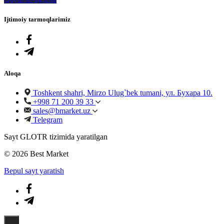
Ijtimoiy tarmoqlarimiz
Aloqa
Toshkent shahri, Mirzo Ulug`bek tumani, ул. Бухара 10.
+998 71 200 39 33
sales@bmarket.uz
Telegram
Sayt GLOTR tizimida yaratilgan
© 2026 Best Market
Bepul sayt yaratish