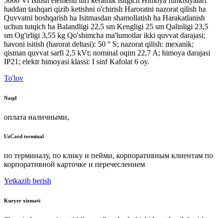
5000 Vt Isitish elementi turi keramik isitgich Himoya funktsiyalari
haddan tashqari qizib ketishni o'chirish Haroratni nazorat qilish ha
Quvvatni boshqarish ha Isitmasdan shamollatish ha Harakatlanish
uchun tutqich ha Balandligi 22,5 sm Kengligi 25 sm Qalinligi 23,5
sm Og'irligi 3,55 kg Qo'shimcha ma'lumotlar ikki quvvat darajasi;
havoni isitish (harorat deltasi): 50 ° S; nazorat qilish: mexanik;
qisman quvvat sarfi 2,5 kVt; nominal oqim 22,7 A; himoya darajasi
IP21; elektr himoyasi klassi: I sinf Kafolat 6 oy.
To'lov
Naqd
оплата наличными,
UzCard terminal
по терминалу, по клику и пейми, корпоративным клиентам по
корпоративной карточке и перечеслением
Yetkazib berish
Kuryer xizmati