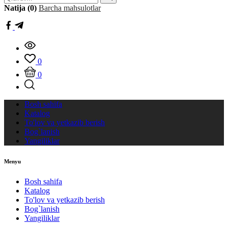
Natija (0)
Barcha mahsulotlar
0
0
Bosh sahifa
Katalog
To'lov va yetkazib berish
Bog`lanish
Yangiliklar
Menyu
Bosh sahifa
Katalog
To'lov va yetkazib berish
Bog`lanish
Yangiliklar