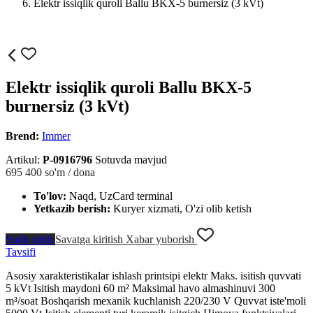
Elektr issiqlik quroli Ballu BKX-5 burnersiz (3 kVt)
Elektr issiqlik quroli Ballu BKX-5
burnersiz (3 kVt)
Brend:
Immer
Artikul:
P-0916796
Sotuvda mavjud
695 400
so'm / dona
To'lov:
Naqd, UzCard terminal
Yetkazib berish:
Kuryer xizmati, O'zi olib ketish
Sotib olish
Savatga kiritish
Xabar yuborish
Tavsifi
Asosiy xarakteristikalar ishlash printsipi elektr Maks. isitish quvvati
5 kVt Isitish maydoni 60 m² Maksimal havo almashinuvi 300
m³/soat Boshqarish mexanik kuchlanish 220/230 V Quvvat iste'moli