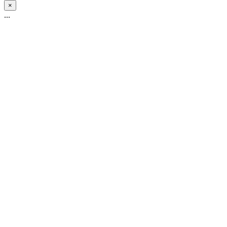
×
...