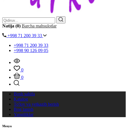
Natija (0)
Barcha mahsulotlar
+998 71 200 39 33
+998 71 200 39 33
+998 90 126 09 05
0
0
Bosh sahifa
Katalog
To'lov va yetkazib berish
Bog`lanish
Yangiliklar
Menyu