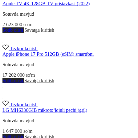
Apple TV 4K 128GB TV pristavkasi (2022)
Sotuvda mavjud
2 623 000
so'm
Sotib olish
Savatga kiritish
Tezkor ko'rish
Apple iPhone 17 Pro 512GB (eSIM) smartfoni
Sotuvda mavjud
17 202 000
so'm
Sotib olish
Savatga kiritish
Tezkor ko'rish
LG MH6336GIB mikroto‘lqinli pechi (gril)
Sotuvda mavjud
1 647 000
so'm
Sotib olish
Savatga kiritish