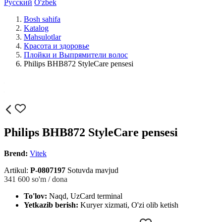
Русский
O'zbek
Bosh sahifa
Katalog
Mahsulotlar
Красота и здоровье
Плойки и Выпрямители волос
Philips BHB872 StyleCare pensesi
Philips BHB872 StyleCare pensesi
Brend:
Vitek
Artikul:
P-0807197
Sotuvda mavjud
341 600
so'm / dona
To'lov:
Naqd, UzCard terminal
Yetkazib berish:
Kuryer xizmati, O'zi olib ketish