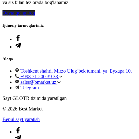
va siz bilan tez orada bog'lanamiz
Qayta qo'ng'iroq
Ijtimoiy tarmoqlarimiz
Aloqa
Toshkent shahri, Mirzo Ulug`bek tumani, ул. Бухара 10.
+998 71 200 39 33
sales@bmarket.uz
Telegram
Sayt GLOTR tizimida yaratilgan
© 2026 Best Market
Bepul sayt yaratish