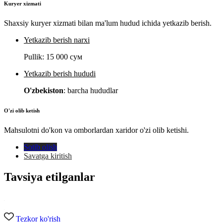
Kuryer xizmati
Shaxsiy kuryer xizmati bilan ma'lum hudud ichida yetkazib berish.
Yetkazib berish narxi
Pullik:
15 000 сум
Yetkazib berish hududi
O'zbekiston
: barcha hududlar
O'zi olib ketish
Mahsulotni do'kon va omborlardan xaridor o'zi olib ketishi.
Sotib olish
Savatga kiritish
Tavsiya etilganlar
Tezkor ko'rish