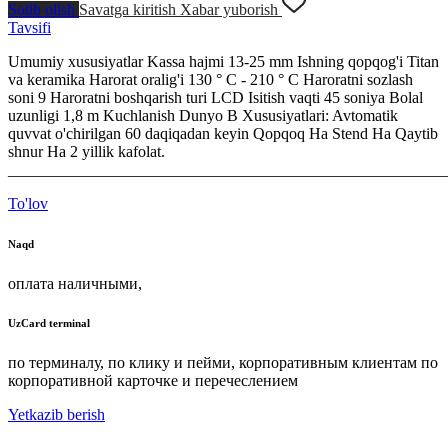
Sotib olish
Savatga kiritish
Xabar yuborish
Tavsifi
Umumiy xususiyatlar Kassa hajmi 13-25 mm Ishning qopqog'i Titan
va keramika Harorat oralig'i 130 ° C - 210 ° C Haroratni sozlash
soni 9 Haroratni boshqarish turi LCD Isitish vaqti 45 soniya Bolal
uzunligi 1,8 m Kuchlanish Dunyo B Xususiyatlari: Avtomatik
quvvat o'chirilgan 60 daqiqadan keyin Qopqoq Ha Stend Ha Qaytib
shnur Ha 2 yillik kafolat.
_______________________________________________________
To'lov
Naqd
оплата наличными,
UzCard terminal
по терминалу, по клику и пейми, корпоративным клиентам по
корпоративной карточке и перечеслением
Yetkazib berish