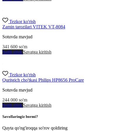
Tezkor ko'rish
Zamin tarozilari VITEK VT-8084
Sotuvda mavjud
341 600
so'm
Sotib olish
Savatga kiritish
Tezkor ko'rish
Quritgich cho'tkasi Philips HP8656 ProCare
Sotuvda mavjud
244 000
so'm
Sotib olish
Savatga kiritish
Savollaringiz bormi?
Qayta qo'ng'iroqqa so'rov qoldiring