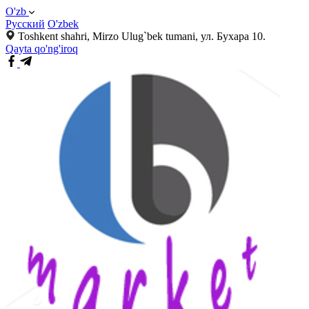
O'zb
Русский
O'zbek
Toshkent shahri, Mirzo Ulug`bek tumani, ул. Бухара 10.
Qayta qo'ng'iroq