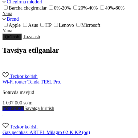
Chegirma miqdori
Barcha chegirmalar
0%-20%
20%-40%
40%-60%
Yana
Brend
Apple
Asus
HP
Lenovo
Microsoft
Yana
Tozalash
Qo'llash
Tavsiya etilganlar
Tezkor ko'rish
Wi-Fi router Tenda TE6L Pro.
Sotuvda mavjud
1 037 000
so'm
Sotib olish
Savatga kiritish
Tezkor ko'rish
Gaz pechkasi ARTEL Milagro 02-K KP (oq)