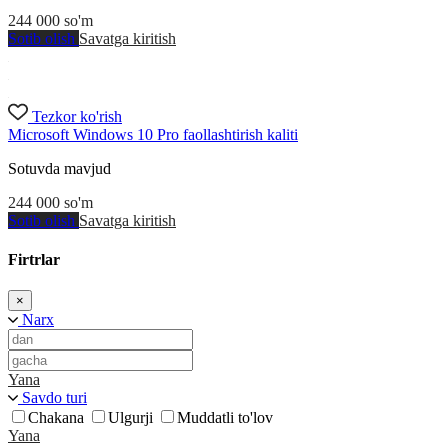
244 000
so'm
Sotib olish
Savatga kiritish
Tezkor ko'rish
Microsoft Windows 10 Pro faollashtirish kaliti
Sotuvda mavjud
244 000
so'm
Sotib olish
Savatga kiritish
Firtrlar
×
Narx
Yana
Savdo turi
Chakana
Ulgurji
Muddatli to'lov
Yana