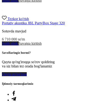
Sotib olish
Savatga kiritish
Tezkor ko'rish
Portativ akustika JBL PartyBox Stage 320
Sotuvda mavjud
6 710 000
so'm
Sotib olish
Savatga kiritish
Savollaringiz bormi?
Qayta qo'ng'iroqqa so'rov qoldiring
va siz bilan tez orada bog'lanamiz
Qayta qo'ng'iroq
Ijtimoiy tarmoqlarimiz