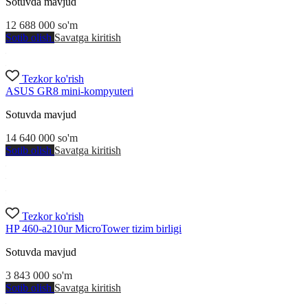
Sotuvda mavjud
12 688 000
so'm
Sotib olish
Savatga kiritish
Tezkor ko'rish
ASUS GR8 mini-kompyuteri
Sotuvda mavjud
14 640 000
so'm
Sotib olish
Savatga kiritish
Tezkor ko'rish
HP 460-a210ur MicroTower tizim birligi
Sotuvda mavjud
3 843 000
so'm
Sotib olish
Savatga kiritish