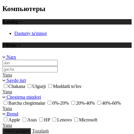
Компьютеры
Katalog
Dasturiy ta'minot
Filtrlar
Narx
Yana
Savdo turi
Chakana
Ulgurji
Muddatli to'lov
Yana
Chegirma miqdori
Barcha chegirmalar
0%-20%
20%-40%
40%-60%
Yana
Brend
Apple
Asus
HP
Lenovo
Microsoft
Yana
Tozalash
Filtrni qo'llash