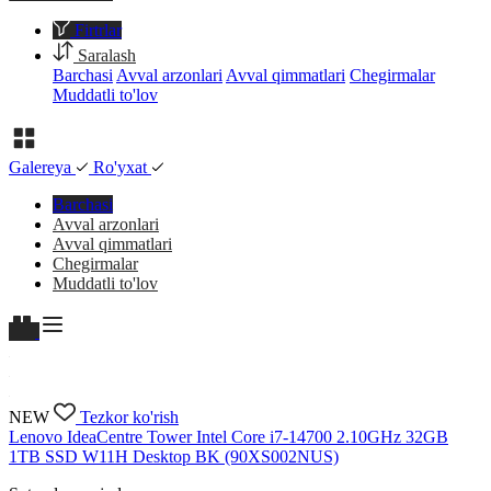
Firtrlar
Saralash
Barchasi
Avval arzonlari
Avval qimmatlari
Chegirmalar
Muddatli to'lov
Galereya
Ro'yxat
Barchasi
Avval arzonlari
Avval qimmatlari
Chegirmalar
Muddatli to'lov
NEW
Tezkor ko'rish
Lenovo IdeaCentre Tower Intel Core i7-14700 2.10GHz 32GB
1TB SSD W11H Desktop BK (90XS002NUS)