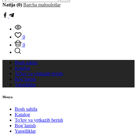
Natija (0)
Barcha mahsulotlar
0
0
Bosh sahifa
Katalog
To'lov va yetkazib berish
Bog`lanish
Yangiliklar
Menyu
Bosh sahifa
Katalog
To'lov va yetkazib berish
Bog`lanish
Yangiliklar