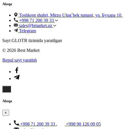
Aloqa
Toshkent shahri, Mirzo Ulug`bek tumani, ул. Бухара 10.
+998 71 200 39 33
sales@bmarket.uz
Telegram
Sayt GLOTR tizimida yaratilgan
© 2026 Best Market
Bepul sayt yaratish
Aloqa
×
+998 71 200 39 33
,
+998 90 126 09 05