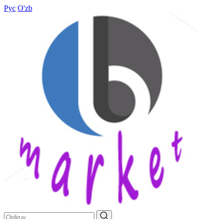
Рус
O'zb