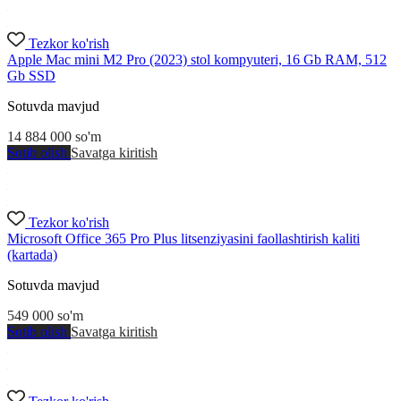
Tezkor ko'rish
Apple Mac mini M2 Pro (2023) stol kompyuteri, 16 Gb RAM, 512
Gb SSD
Sotuvda mavjud
14 884 000
so'm
Sotib olish
Savatga kiritish
Tezkor ko'rish
Microsoft Office 365 Pro Plus litsenziyasini faollashtirish kaliti
(kartada)
Sotuvda mavjud
549 000
so'm
Sotib olish
Savatga kiritish