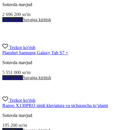
Sotuvda mavjud
2 696 200
so'm
Sotib olish
Savatga kiritish
Tezkor ko'rish
Planshet Samsung Galaxy Tab S7 +
Sotuvda mavjud
5 551 000
so'm
Sotib olish
Savatga kiritish
Tezkor ko'rish
Rapoo X130PRO simli klaviatura va sichqoncha to‘plami
Sotuvda mavjud
195 200
so'm