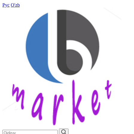
Рус
O'zb