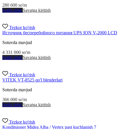
280 600
so'm
Sotib olish
Savatga kiritish
Tezkor ko'rish
Источник бесперебойного питания UPS ION V-2000 LCD
Sotuvda mavjud
4 331 000
so'm
Sotib olish
Savatga kiritish
Tezkor ko'rish
VITEK VT-8525 qo'l blenderlari
Sotuvda mavjud
366 000
so'm
Sotib olish
Savatga kiritish
Tezkor ko'rish
Konditsioner Midea Alba / Vertex past kuchlanish 7