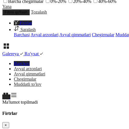
Barcha chegirmalar
0%-20%
20%-40%
40%-60%
Yana
Tozalash
Filtrni qo'llash
Firtrlar
Saralash
Barchasi
Avval arzonlari
Avval qimmatlari
Chegirmalar
Muddatl
Galereya
Ro'yxat
Barchasi
Avval arzonlari
Avval qimmatlari
Chegirmalar
Muddatli to'lov
Ma'lumot topilmadi
Firtrlar
×