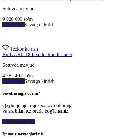
Sotuvda mavjud
9 028 000
so'm
Sotib olish
Savatga kiritish
Tezkor ko'rish
Rulls ARC 18 Inverter konditsioner
Sotuvda mavjud
4 782 400
so'm
Sotib olish
Savatga kiritish
Savollaringiz bormi?
Qayta qo'ng'iroqqa so'rov qoldiring
va siz bilan tez orada bog'lanamiz
Qayta qo'ng'iroq
Ijtimoiy tarmoqlarimiz