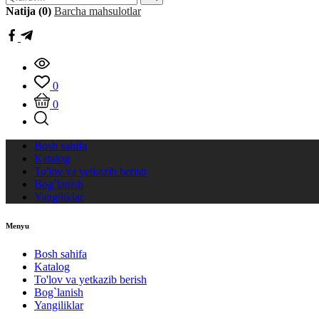
Natija (0)
Barcha mahsulotlar
0
0
Bosh sahifa
Katalog
To'lov va yetkazib berish
Bog`lanish
Yangiliklar
Menyu
Bosh sahifa
Katalog
To'lov va yetkazib berish
Bog`lanish
Yangiliklar