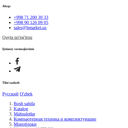
Aloqa
+998 71 200 39 33
+998 90 126 09 05
sales@bmarket.uz
Qayta qo'ng'iroq
Ijtimoiy tarmoqlarimiz
Tilni tanlash
Русский
O'zbek
Bosh sahifa
Katalog
Mahsulotlar
Компьютерная техника и комплектующие
Моноблоки