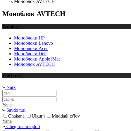
Моноблок AVTECH
Моноблок AVTECH
Katalog
Моноблоки HP
Моноблоки Lenovo
Моноблоки Acer
Моноблоки Dell
Моноблоки Apple iMac
Моноблок AVTECH
Filtrlar
Narx
Yana
Savdo turi
Chakana
Ulgurji
Muddatli to'lov
Yana
Chegirma miqdori