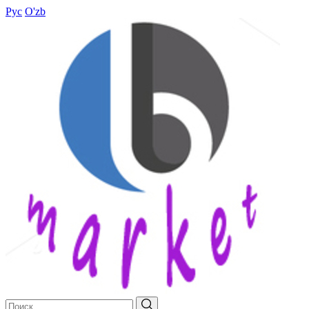
Рус
O'zb