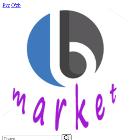
Рус
O'zb