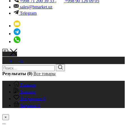
+998 71 200 39 33
,
+998 90 126 09 05
sales@bmarket.uz
Telegram
0
0
Результаты (0)
Все товары
Главная
Каталог
Избранные
0
Корзина
0
×
...