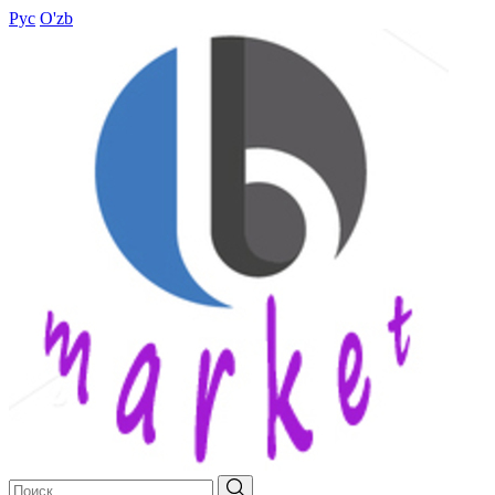
Рус
O'zb