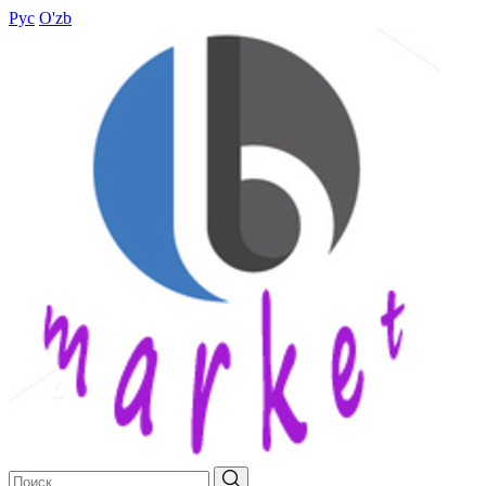
Рус
O'zb