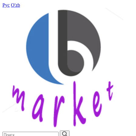
Рус
O'zb