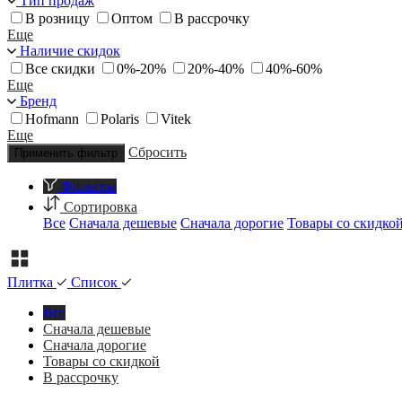
Тип продаж
В розницу
Оптом
В рассрочку
Еще
Наличие скидок
Все скидки
0%-20%
20%-40%
40%-60%
Еще
Бренд
Hofmann
Polaris
Vitek
Еще
Сбросить
Применить фильтр
Фильтры
Сортировка
Все
Сначала дешевые
Сначала дорогие
Товары со скидко
Плитка
Список
Все
Сначала дешевые
Сначала дорогие
Товары со скидкой
В рассрочку