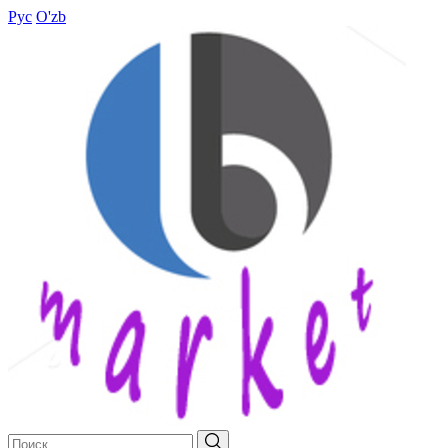
Рус
O'zb