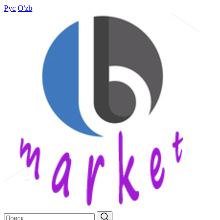
Рус
O'zb