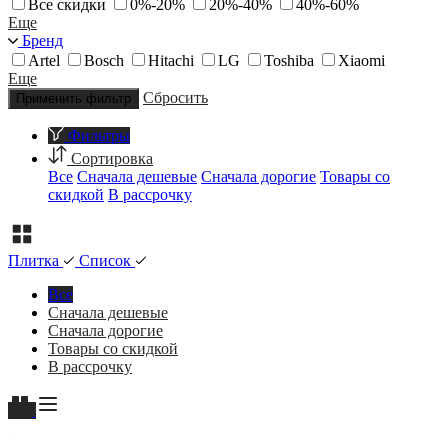
Все скидки
0%-20%
20%-40%
40%-60%
Еще
Бренд
Artel
Bosch
Hitachi
LG
Toshiba
Xiaomi
Еще
Сбросить
Применить фильтр
Фильтры
Сортировка
Все
Сначала дешевые
Сначала дорогие
Товары со
скидкой
В рассрочку
Плитка
Список
Все
Сначала дешевые
Сначала дорогие
Товары со скидкой
В рассрочку