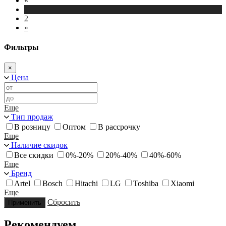
«
1
2
»
Фильтры
×
Цена
Еще
Тип продаж
В розницу
Оптом
В рассрочку
Еще
Наличие скидок
Все скидки
0%-20%
20%-40%
40%-60%
Еще
Бренд
Artel
Bosch
Hitachi
LG
Toshiba
Xiaomi
Еще
Сбросить
Применить
Рекомендуем