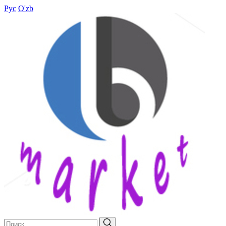
Рус
O'zb