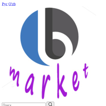
Рус
O'zb