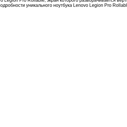
 Legion Pro Rollable, экран которого разворачивается верт
одробности уникального ноутбука Lenovo Legion Pro Rolla