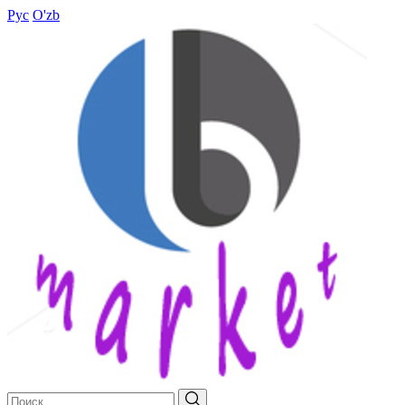
Рус
O'zb