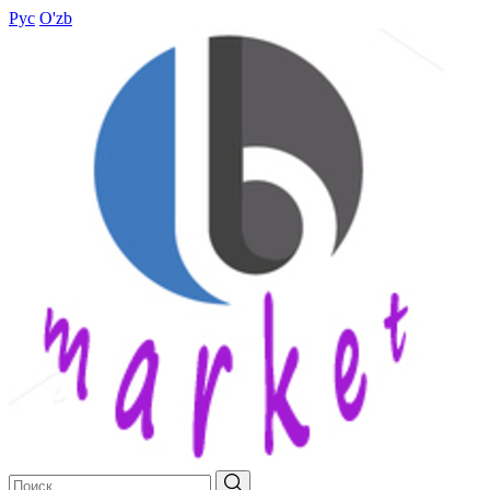
Рус
O'zb