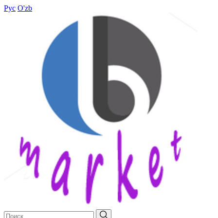
Рус
O'zb