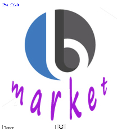
Рус
O'zb