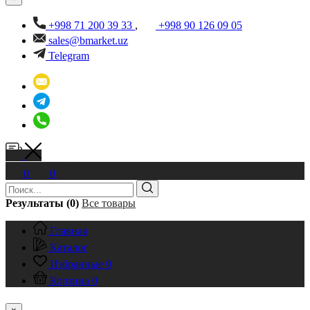
+998 71 200 39 33
,
+998 90 126 09 05
sales@bmarket.uz
Telegram
0
0
Результаты (0)
Все товары
Главная
Каталог
Избранные
0
Корзина
0