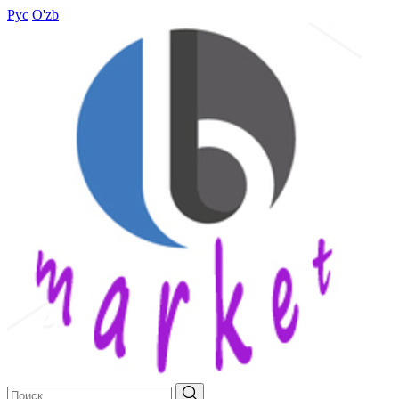
Рус
O'zb