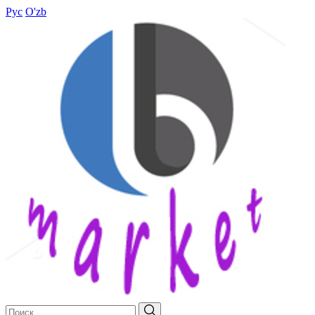
Рус
O'zb