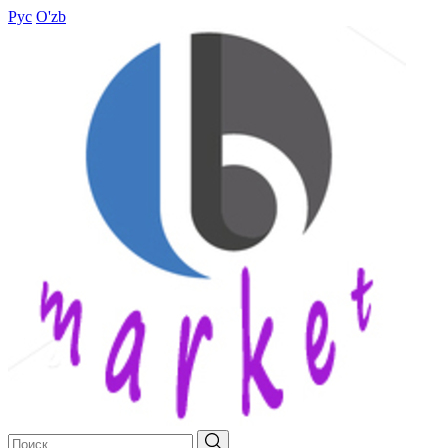
Рус
O'zb