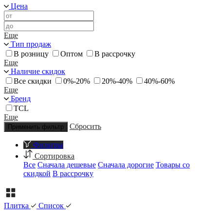
Цена
Еще
Тип продаж
В розницу
Оптом
В рассрочку
Еще
Наличие скидок
Все скидки
0%-20%
20%-40%
40%-60%
Еще
Бренд
TCL
Еще
Сбросить
Применить фильтр
Фильтры
Сортировка
Все
Сначала дешевые
Сначала дорогие
Товары со
скидкой
В рассрочку
Плитка
Список