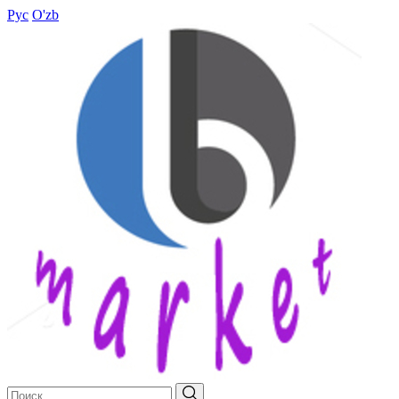
Рус
O'zb