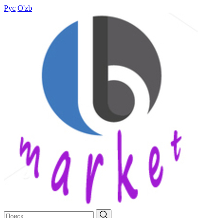
Рус
O'zb