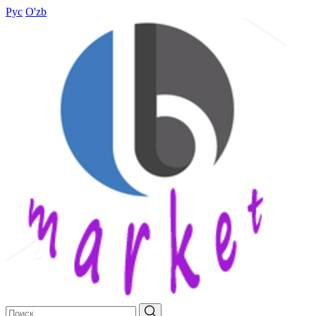
Рус
O'zb