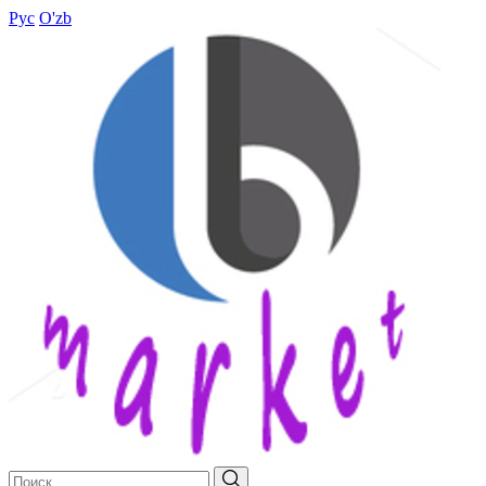
Рус
O'zb