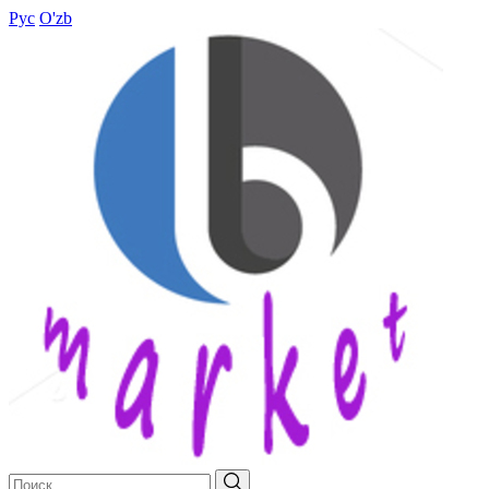
Рус
O'zb