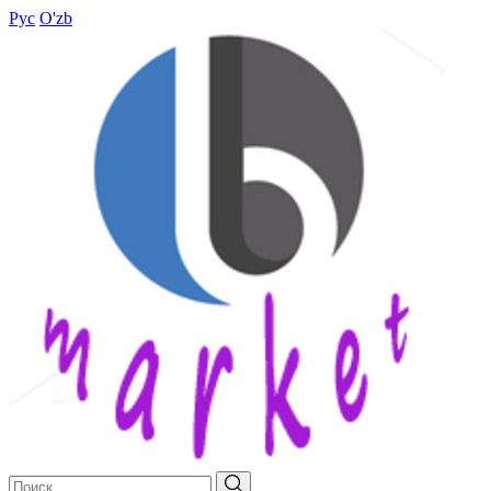
Рус
O'zb