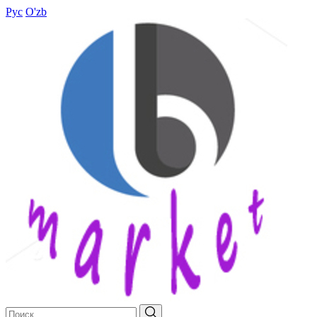
Рус
O'zb