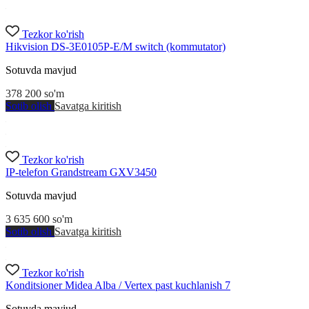
Tezkor ko'rish
Hikvision DS-3E0105P-E/M switch (kommutator)
Sotuvda mavjud
378 200
so'm
Sotib olish
Savatga kiritish
Tezkor ko'rish
IP-telefon Grandstream GXV3450
Sotuvda mavjud
3 635 600
so'm
Sotib olish
Savatga kiritish
Tezkor ko'rish
Konditsioner Midea Alba / Vertex past kuchlanish 7
Sotuvda mavjud