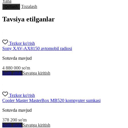
Yana
Tozalash
Qo'llash
Tavsiya etilganlar
Tezkor ko'rish
Sony XAV-AX8150 avtomobil radiosi
Sotuvda mavjud
4 880 000
so'm
Sotib olish
Savatga kiritish
Tezkor ko'rish
Cooler Master MasterBox MB520 kompyuter sumkasi
Sotuvda mavjud
378 200
so'm
Sotib olish
Savatga kiritish