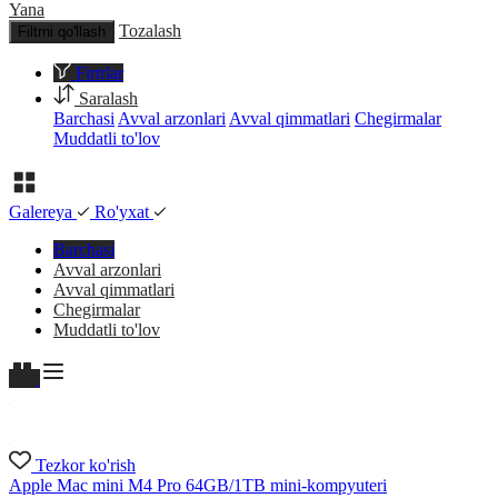
Yana
Tozalash
Filtrni qo'llash
Firtrlar
Saralash
Barchasi
Avval arzonlari
Avval qimmatlari
Chegirmalar
Muddatli to'lov
Galereya
Ro'yxat
Barchasi
Avval arzonlari
Avval qimmatlari
Chegirmalar
Muddatli to'lov
Tezkor ko'rish
Apple Mac mini M4 Pro 64GB/1TB mini-kompyuteri