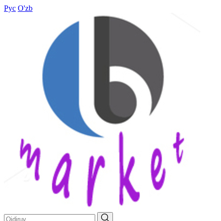
Рус
O'zb