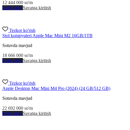
12 444 000
so'm
Sotib olish
Savatga kiritish
Tezkor ko'rish
Stol kompyuteri Apple Mac Mini M2 16GB/1TB
Sotuvda mavjud
18 666 000
so'm
Sotib olish
Savatga kiritish
Tezkor ko'rish
Apple Desktop Mac Mini M4 Pro (2024) (24 GB/512 GB)
Sotuvda mavjud
22 692 000
so'm
Sotib olish
Savatga kiritish