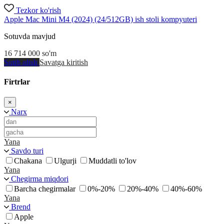
Tezkor ko'rish
Apple Mac Mini M4 (2024) (24/512GB) ish stoli kompyuteri
Sotuvda mavjud
16 714 000
so'm
Sotib olish
Savatga kiritish
Firtrlar
×
Narx
Yana
Savdo turi
Chakana
Ulgurji
Muddatli to'lov
Yana
Chegirma miqdori
Barcha chegirmalar
0%-20%
20%-40%
40%-60%
Yana
Brend
Apple