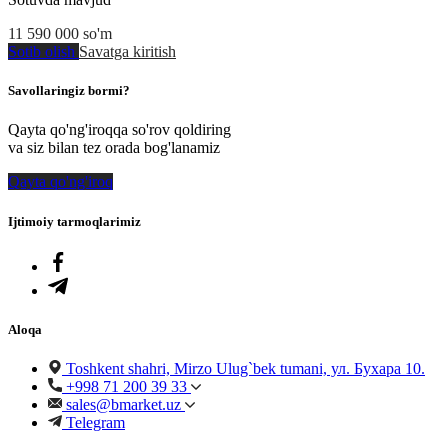
11 590 000
so'm
Sotib olish
Savatga kiritish
Savollaringiz bormi?
Qayta qo'ng'iroqqa so'rov qoldiring
va siz bilan tez orada bog'lanamiz
Qayta qo'ng'iroq
Ijtimoiy tarmoqlarimiz
Aloqa
Toshkent shahri, Mirzo Ulug`bek tumani, ул. Бухара 10.
+998 71 200 39 33
sales@bmarket.uz
Telegram