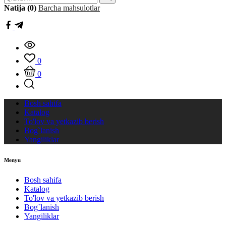
Natija (0)
Barcha mahsulotlar
0
0
Bosh sahifa
Katalog
To'lov va yetkazib berish
Bog`lanish
Yangiliklar
Menyu
Bosh sahifa
Katalog
To'lov va yetkazib berish
Bog`lanish
Yangiliklar