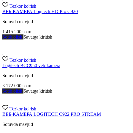
Tezkor ko'rish
ВЕБ-КАМЕРА Logitech HD Pro C920
Sotuvda mavjud
1 415 200
so'm
Sotib olish
Savatga kiritish
Tezkor ko'rish
Logitech BCC950 veb-kamera
Sotuvda mavjud
3 172 000
so'm
Sotib olish
Savatga kiritish
Tezkor ko'rish
ВЕБ-КАМЕРА LOGITECH C922 PRO STREAM
Sotuvda mavjud