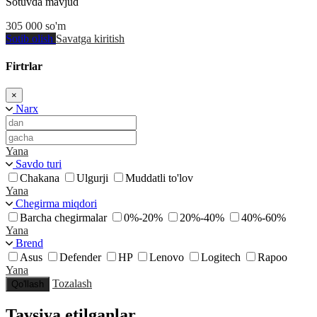
Sotuvda mavjud
305 000
so'm
Sotib olish
Savatga kiritish
Firtrlar
×
Narx
Yana
Savdo turi
Chakana
Ulgurji
Muddatli to'lov
Yana
Chegirma miqdori
Barcha chegirmalar
0%-20%
20%-40%
40%-60%
Yana
Brend
Asus
Defender
HP
Lenovo
Logitech
Rapoo
Yana
Tozalash
Qo'llash
Tavsiya etilganlar