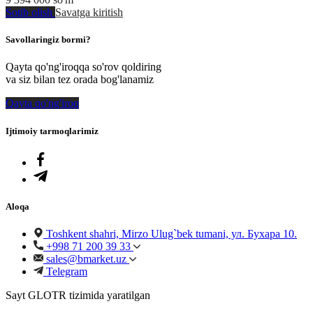
Sotib olish
Savatga kiritish
Savollaringiz bormi?
Qayta qo'ng'iroqqa so'rov qoldiring
va siz bilan tez orada bog'lanamiz
Qayta qo'ng'iroq
Ijtimoiy tarmoqlarimiz
Aloqa
Toshkent shahri, Mirzo Ulug`bek tumani, ул. Бухара 10.
+998 71 200 39 33
sales@bmarket.uz
Telegram
Sayt GLOTR tizimida yaratilgan