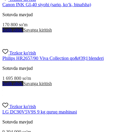
Canon INK GI-40 siyohi (sariq, ko‘k, binafsha)
Sotuvda mavjud
170 800
so'm
Sotib olish
Savatga kiritish
Tezkor ko'rish
Philips HR2657/90 Viva Collection qo&#39;l blenderi
Sotuvda mavjud
1 695 800
so'm
Sotib olish
Savatga kiritish
Tezkor ko'rish
LG DC90V5V9S 9 kg quruq mashinasi
Sotuvda mavjud
9 394 000
so'm