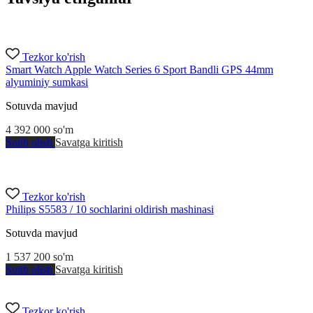
Tezkor ko'rish
Smart Watch Apple Watch Series 6 Sport Bandli GPS 44mm
alyuminiy sumkasi
Sotuvda mavjud
4 392 000
so'm
Sotib olish
Savatga kiritish
Tezkor ko'rish
Philips S5583 / 10 sochlarini oldirish mashinasi
Sotuvda mavjud
1 537 200
so'm
Sotib olish
Savatga kiritish
Tezkor ko'rish