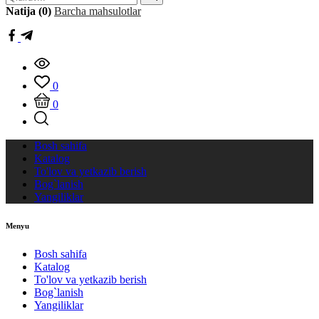
Natija (0)
Barcha mahsulotlar
0
0
Bosh sahifa
Katalog
To'lov va yetkazib berish
Bog`lanish
Yangiliklar
Menyu
Bosh sahifa
Katalog
To'lov va yetkazib berish
Bog`lanish
Yangiliklar