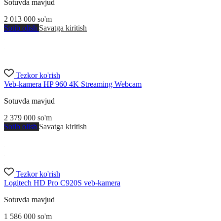
Sotuvda mavjud
2 013 000
so'm
Sotib olish
Savatga kiritish
Tezkor ko'rish
Veb-kamera HP 960 4K Streaming Webcam
Sotuvda mavjud
2 379 000
so'm
Sotib olish
Savatga kiritish
Tezkor ko'rish
Logitech HD Pro C920S veb-kamera
Sotuvda mavjud
1 586 000
so'm