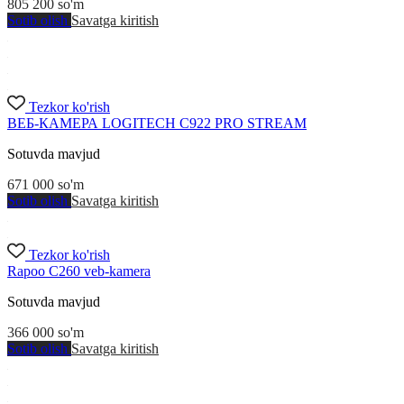
805 200
so'm
Sotib olish
Savatga kiritish
Tezkor ko'rish
ВЕБ-КАМЕРА LOGITECH C922 PRO STREAM
Sotuvda mavjud
671 000
so'm
Sotib olish
Savatga kiritish
Tezkor ko'rish
Rapoo C260 veb-kamera
Sotuvda mavjud
366 000
so'm
Sotib olish
Savatga kiritish