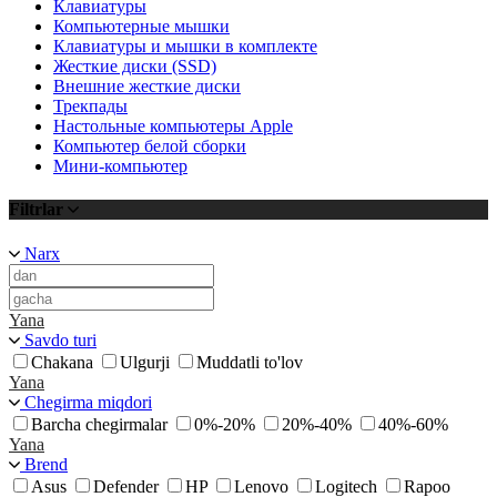
Клавиатуры
Компьютерные мышки
Клавиатуры и мышки в комплекте
Жесткие диски (SSD)
Внешние жесткие диски
Трекпады
Настольные компьютеры Apple
Компьютер белой сборки
Мини-компьютер
Filtrlar
Narx
Yana
Savdo turi
Chakana
Ulgurji
Muddatli to'lov
Yana
Chegirma miqdori
Barcha chegirmalar
0%-20%
20%-40%
40%-60%
Yana
Brend
Asus
Defender
HP
Lenovo
Logitech
Rapoo