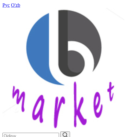
Рус
O'zb