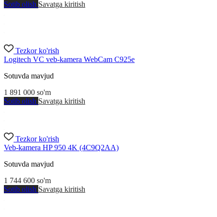
Sotib olish
Savatga kiritish
Tezkor ko'rish
Logitech VC veb-kamera WebCam C925e
Sotuvda mavjud
1 891 000
so'm
Sotib olish
Savatga kiritish
Tezkor ko'rish
Veb-kamera HP 950 4K (4C9Q2AA)
Sotuvda mavjud
1 744 600
so'm
Sotib olish
Savatga kiritish