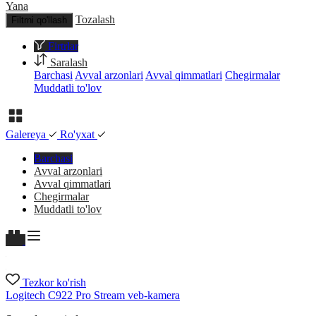
Yana
Tozalash
Filtrni qo'llash
Firtrlar
Saralash
Barchasi
Avval arzonlari
Avval qimmatlari
Chegirmalar
Muddatli to'lov
Galereya
Ro'yxat
Barchasi
Avval arzonlari
Avval qimmatlari
Chegirmalar
Muddatli to'lov
Tezkor ko'rish
Logitech C922 Pro Stream veb-kamera