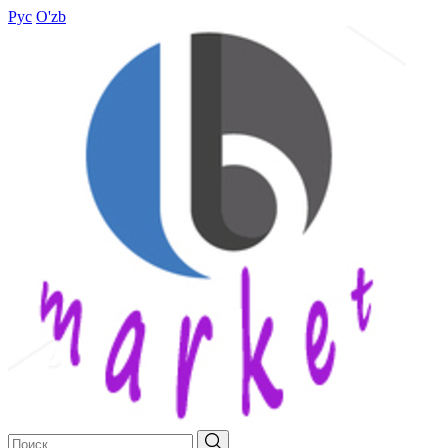
Рус
O'zb