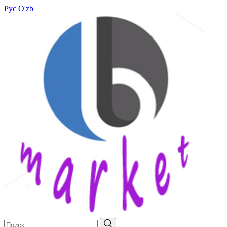
Рус
O'zb