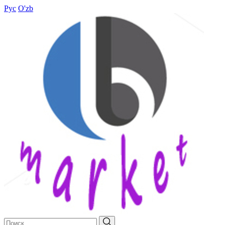
Рус
O'zb