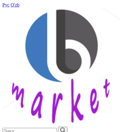
Рус
O'zb