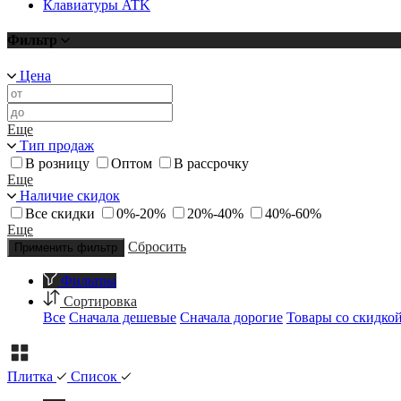
Клавиатуры ATK
Фильтр
Цена
Еще
Тип продаж
В розницу
Оптом
В рассрочку
Еще
Наличие скидок
Все скидки
0%-20%
20%-40%
40%-60%
Еще
Сбросить
Применить фильтр
Фильтры
Сортировка
Все
Сначала дешевые
Сначала дорогие
Товары со скидко
Плитка
Список