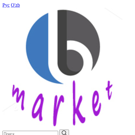
Рус
O'zb