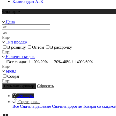
Клавиатуры ATK
Фильтр
Цена
Еще
Тип продаж
В розницу
Оптом
В рассрочку
Еще
Наличие скидок
Все скидки
0%-20%
20%-40%
40%-60%
Еще
Бренд
Cougar
Еще
Сбросить
Применить фильтр
Фильтры
Сортировка
Все
Сначала дешевые
Сначала дорогие
Товары со скидко