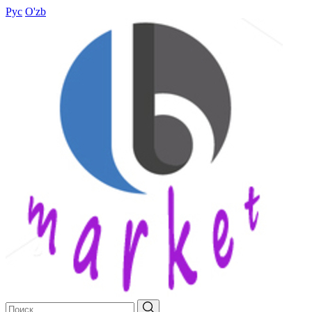
Рус
O'zb