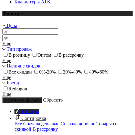
Клавиатуры ATK
Фильтр
Цена
Еще
Тип продаж
В розницу
Оптом
В рассрочку
Еще
Наличие скидок
Все скидки
0%-20%
20%-40%
40%-60%
Еще
Бренд
Redragon
Еще
Сбросить
Применить фильтр
Фильтры
Сортировка
Все
Сначала дешевые
Сначала дорогие
Товары со
скидкой
В рассрочку