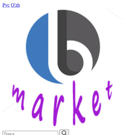
Рус
O'zb