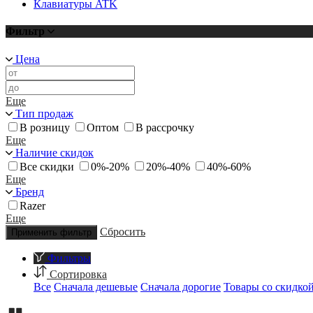
Клавиатуры ATK
Фильтр
Цена
Еще
Тип продаж
В розницу
Оптом
В рассрочку
Еще
Наличие скидок
Все скидки
0%-20%
20%-40%
40%-60%
Еще
Бренд
Razer
Еще
Сбросить
Применить фильтр
Фильтры
Сортировка
Все
Сначала дешевые
Сначала дорогие
Товары со скидко