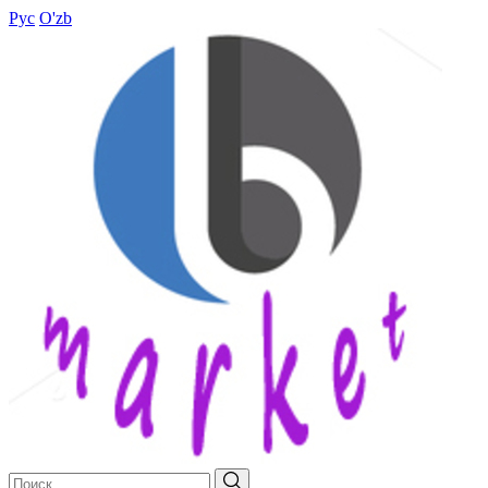
Рус
O'zb